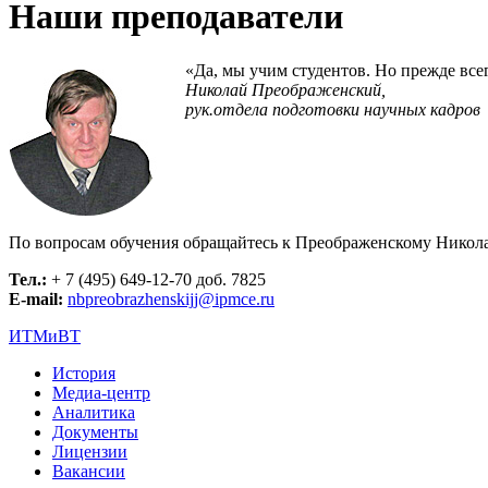
Наши преподаватели
«Да, мы учим студентов. Но прежде все
Николай Преображенский,
рук.отдела подготовки научных кадров
По вопросам обучения обращайтесь к Преображенскому Никол
Тел.:
+ 7 (495) 649-12-70 доб. 7825
E-mail:
nbpreobrazhenskijj@ipmce.ru
ИТМиВТ
История
Медиа-центр
Аналитика
Документы
Лицензии
Вакансии